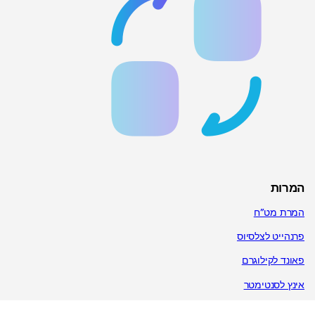
המרות
המרת מט”ח
פרנהייט לצלסיוס
פאונד לקילוגרם
אינץ לסנטימטר
המרת מידות