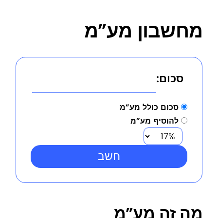
מחשבון מע”מ
סכום:
סכום כולל מע”מ
להוסיף מע”מ
חשב
מה זה מע”מ