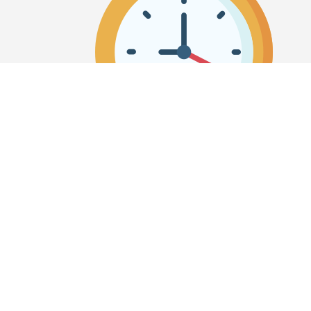
תאריכים ושעונים
סטופר אונליין
תאריך לועזי לעברי